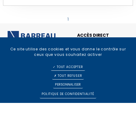
1
ACCÈS DIRECT
Services aux
Ce site utilise des cookies et vous donne le contrôle sur
ceux que vous souhaitez activer
particuliers
Palais de justice –
Aide aux victimes
TOUT ACCEPTER
Avenue Salvador
Liste des avocats
TOUT REFUSER
Allende – 77100 MEAUX
de permanence
PERSONNALISER
pour les CRPC
POLITIQUE DE CONFIDENTIALITÉ
VENIR
Libres
Espace avocats
Annuaire