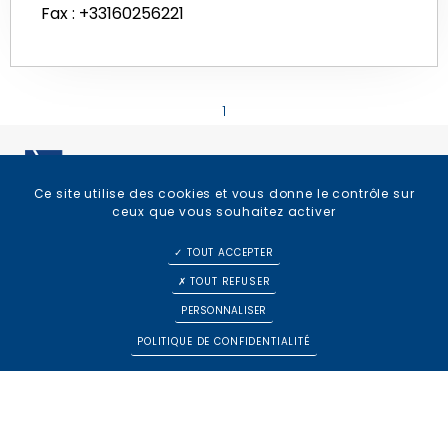
Fax : +33160256221
1
ACCÈS DIRECT
Ce site utilise des cookies et vous donne le contrôle sur
Services aux
ceux que vous souhaitez activer
particuliers
TOUT ACCEPTER
Palais de justice –
Aide aux victimes
TOUT REFUSER
Avenue Salvador
Liste des avocats
Allende – 77100 MEAUX
PERSONNALISER
de permanence
POLITIQUE DE CONFIDENTIALITÉ
pour les CRPC
VENIR
Libres
Espace avocats
Annuaire