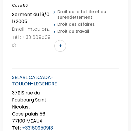
Case 56
Droit de la faillite et du
Serment du 19/0
surendettement
1/2005
Droit des affaires
Email : mtoulon@ctl-avocats.fr
Droit du travail
Tél : +331609509
13
+
SELARL CALCADA-
TOULON-LEGENDRE
37BIS rue du
Faubourg Saint
Nicolas ,
Case palais 56
77100 MEAUX
Tél :
+33160950913