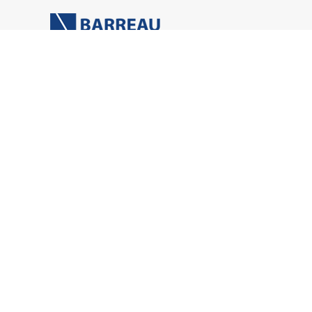
ACCÈS D
Palais de justice – Avenue
Servi
Salvador Allende – 77100
Aide
MEAUX
List
VENIR
perm
Libre
Espa
Annu
©2022-26 BARREAU DE MEAUX - TOUS DROITS RÉSERVÉS