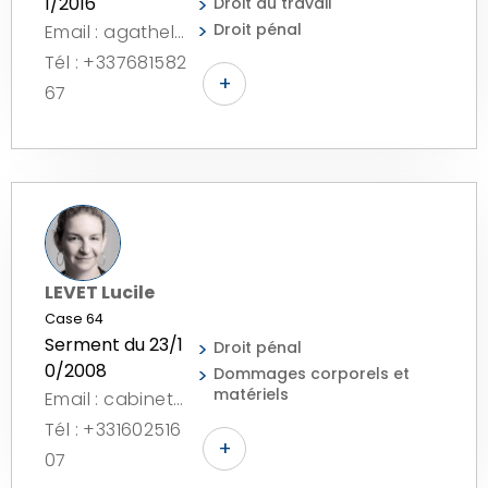
1/2016
Droit du travail
Droit pénal
Email : agathelestanc.avocat@gmail.com
Tél : +337681582
+
67
LEVET Lucile
Case 64
Serment du 23/1
Droit pénal
0/2008
Dommages corporels et
matériels
Email : cabinet@lemys-avocats.fr
Tél : +331602516
+
07