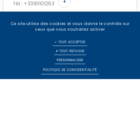
+
Tél : +33161101263
Ce site utilise des cookies et vous donne le contrôle sur
ceux que vous souhaitez activer
TOUT ACCEPTER
TOUT REFUSER
MITATA Loïck
PERSONNALISER
Case 75
POLITIQUE DE CONFIDENTIALITÉ
Droit pénal
Serment du 05/0
Droits de l'homme et des
9/2024
libertés publiques
Email : loick-mitata.avocat@outlook.com
Droit de la famille
Tél : +331883363
68
+